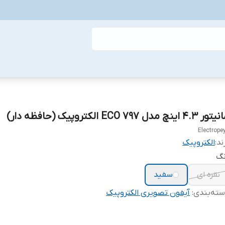
 4.3 اینچ مدل ۷۹۷ ECO الکتروپیک (حافظه دار)
Electrope
ند:
الکتروپیک
نگ
نقره ای
سفید
ته‌بندی
:
آیفون تصویری الکتروپیک