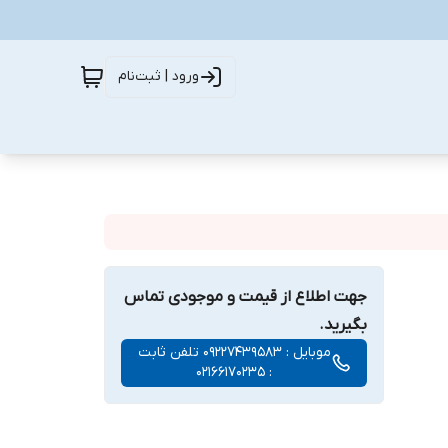
ورود | ثبت‌نام
جهت اطلاع از قیمت و موجودی تماس
بگیرید.
موبایل : 09227439583 تلفن ثابت
: 02166170235