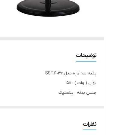
توضیحات
پنکه سه کاره مدل SSF-4032
توان ( وات ) : 55
جنس بدنه : پلاستیک
جنس پره ها : پلاستیک
تعداد پره ها : 5
تعداد سرعت : 3
نظرات
چرخش سینوسی : ندارد