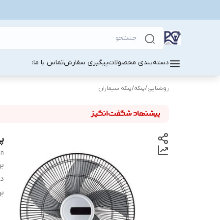
دسته‌بندی محصولات
پیگیری سفارش
تماس با ما:
روشنایی
/
پنکه
/
پنکه سیماران
پن
an
بر
دس
بر