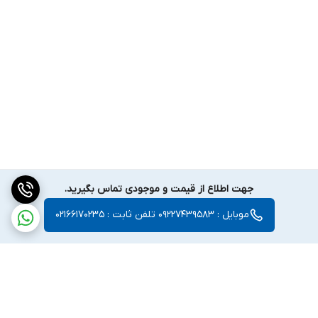
جهت اطلاع از قیمت و موجودی تماس بگیرید.
موبایل : 09227439583 تلفن ثابت : 02166170235