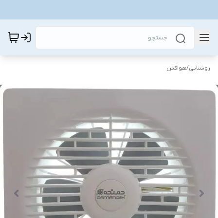
روشنایی
/
هواکش