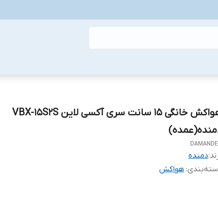
هواکش خانگی 15 سانت سری آکسی لاین VBX-15S2S
منده(عمده)
DAMANDE
ند:
دمنده
ته‌بندی
:
هواکش