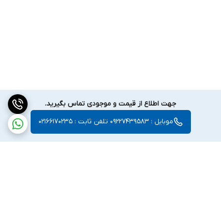
جهت اطلاع از قیمت و موجودی تماس بگیرید.
موبایل : 09227439583 تلفن ثابت : 02166170235