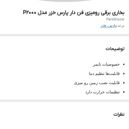
بخاری برقی رومیزی فن دار پارس خزر مدل P2000
Parskhazar
برند:
پارس خزر
توضیحات
خصوصیات تایمر
قابلیت‌ها تنظیم دما
قابلیت نصب زمین رو میزی
تنظیمات حرارت دارد
۲۶.۰x۲۶.۰x۱۲.۵ سانتی‌متر
ولتاژ ورودی برق ۲۲۰ ولت حداکثر توان گرمایشی ۲۰۰۰
نظرات