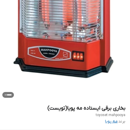
بخاری برقی ایستاده مه پویا(تویست)
toyoset mahpooya
برند:
مه پویا