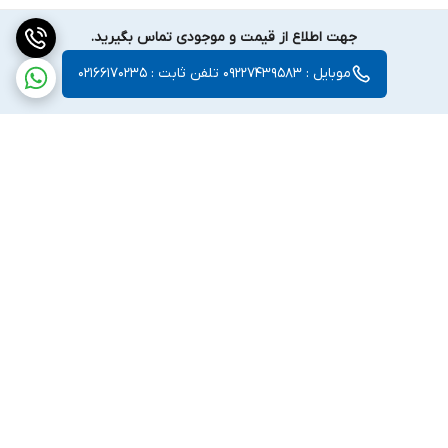
جهت اطلاع از قیمت و موجودی تماس بگیرید.
موبایل : 09227439583 تلفن ثابت : 02166170235
برگشت به بالا
واتساپ
اینستگرام