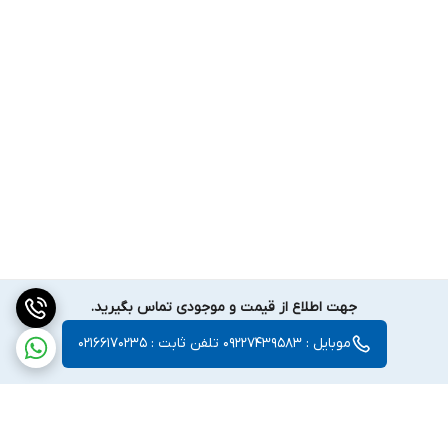
جهت اطلاع از قیمت و موجودی تماس بگیرید.
موبایل : 09227439583 تلفن ثابت : 02166170235