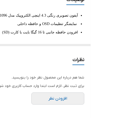
آیفون تصویری رنگی 4.3 اینچی الکتروپیک مدل 1096
نمایشگر تنظیمات OSD و حافظه داخلی
افزودن حافظه جانبی تا 16 گیگا بایت با کارت (SD)
تنظیم زبان به حالت فارسی و انگلیسی
اتصال به دو پنل مجزا و یک دوربین مداربسته
فراخوانی آسانسور به طبقه مورد نظر
نظرات
رنگ سفید و مشکی
ملودی زنگ متنوع
شما هم درباره این محصول نظر خود را بنویسید.
برای ثبت نظر، لازم است ابتدا وارد حساب کاربری خود شو
افزودن نظر