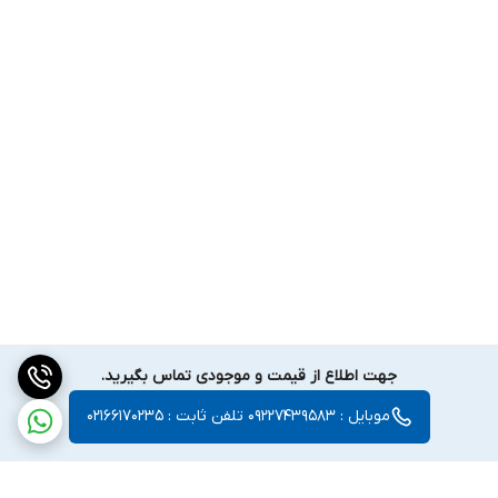
جهت اطلاع از قیمت و موجودی تماس بگیرید.
موبایل : 09227439583 تلفن ثابت : 02166170235