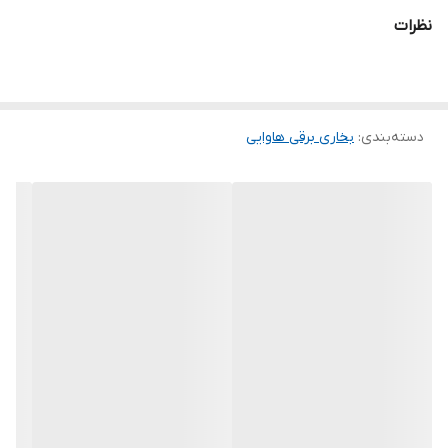
نظرات
دارای المنت شیشه ای هالوزنی
حداکثر توان گرمایشی 1600 وات
ولتاژ ورودی برق ۲۲۰ ولت
دسته‌بندی
:
بخاری برقی هاوایی
محصول دارای 4 المنت
دارای فن برای انتقال بهتر دما