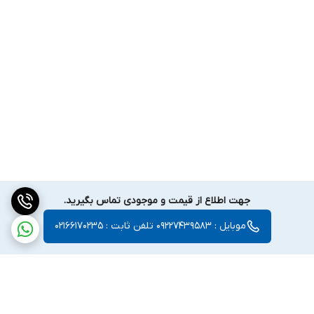
جهت اطلاع از قیمت و موجودی تماس بگیرید.
موبایل : 09227439583 تلفن ثابت : 02166170235