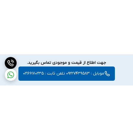
جهت اطلاع از قیمت و موجودی تماس بگیرید.
موبایل : 09227439583 تلفن ثابت : 02166170235