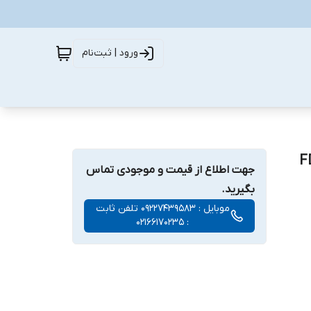
ورود | ثبت‌نام
جهت اطلاع از قیمت و موجودی تماس
بگیرید.
موبایل : 09227439583 تلفن ثابت
: 02166170235