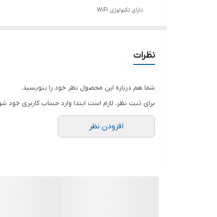
دارای تکنولوژی WiFi
دوربين چرخشيFD در تمام جهات در هنگام نصب
36 ماهه الکتروپیک
نظرات
پنل الکتروپیک wifi 1086 جهت مدیریت و بازکردن درب از طریق
تلفن تلفن همراه با قابلیت تعریف کاربر و حذف کاربر.
شما هم درباره این محصول نظر خود را بنویسید.
برای ثبت نظر، لازم است ابتدا وارد حساب کاربری خود شو
افزودن نظر