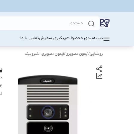
دسته‌بندی محصولات
پیگیری سفارش
تماس با ما:
روشنایی
/
آیفون تصویری
/
آیفون تصویری الکتروپیک
پنل ۴ واحدی تص
yk
بر
دس