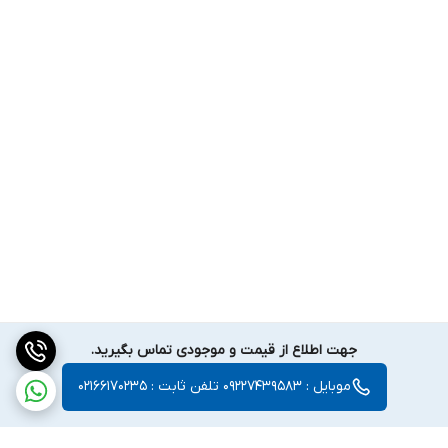
جهت اطلاع از قیمت و موجودی تماس بگیرید.
موبایل : 09227439583 تلفن ثابت : 02166170235