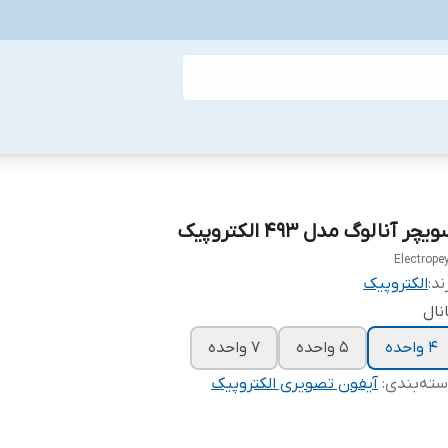
یچر آنالوگ مدل ۴۹۳ الکتروپیک
Electrope
ند:
الکتروپیک
نال
۴ واحده
۵ واحده
۷ واحده
ته‌بندی
:
آیفون تصویری الکتروپیک