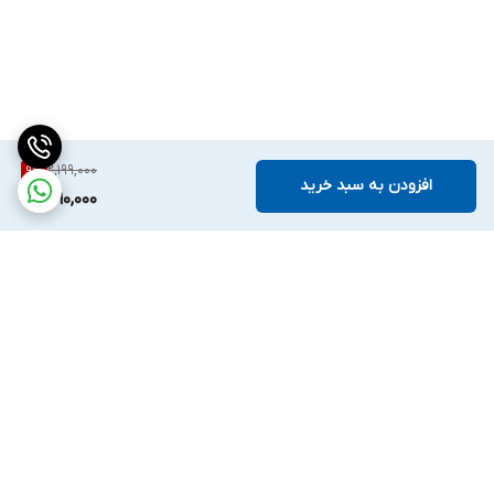
2,199,000
9
%
افزودن به سبد خرید
1,990,000
برگشت به بالا