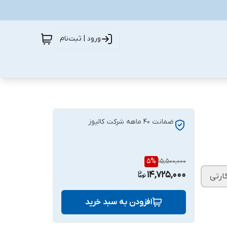
ورود | ثبت‌نام
ضمانت 40 ماهه شرکت کالیوز
5
%
15,500,000
14,725,000
افزودن به سبد خرید