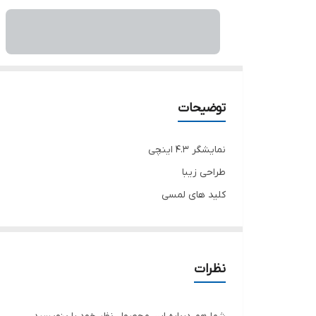
توضیحات
نمایشگر 4.3 اینچی
طراحی زیبا
کلید های لمسی
گارانتی 36 ماهه
کارآمد و اقتصادی
صفحه نمایش ضد خش
نظرات
امکان نصب در هر دوحالت چهار سیم و پنج سیم
پنل نفیس ساده یا کارتی