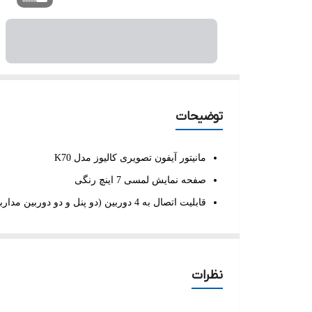
توضیحات
مانیتور آیفون تصویری کالیوز مدل K70
صفحه نمایش لمسی 7 اینچ رنگی
قابلیت اتصال به 4 دوربین (دو پنل و دو دوربین مداربسته)
باز کردن جک برقی، قفل اضافه و یا فراخوانی آسان
عکسبرداری و فیلمبرداری همراه با ضبط صدای مراجعه کنند
16 ملودی زنگ متنوع
نظرات
پنل نفیس ساده یا کارتی