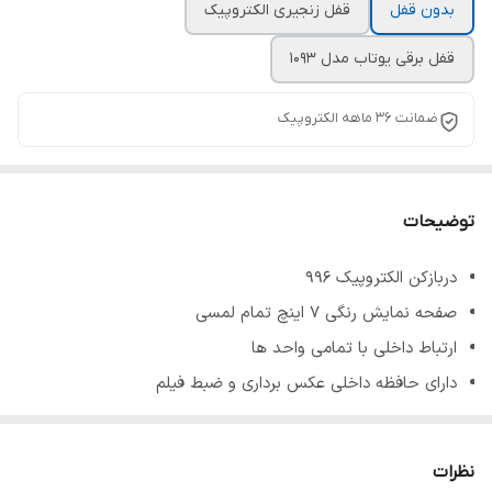
بدون قفل
قفل زنجیری الکتروپیک
قفل برقی یوتاب مدل 1093
ضمانت ۳۶ ماهه الکتروپیک
توضیحات
دربازکن الکتروپیک 996
صفحه نمایش رنگی 7 اینچ تمام لمسی
ارتباط داخلی با تمامی واحد ها
دارای حافظه داخلی عکس برداری و ضبط فیلم
دارای 15 ملودی زنگ متنوع
قابلیت اتصال به 2 پنل درب ورودی یا 2 دوربین امنیتی
نظرات
قابلیت باز کردن در پارکینگ یا فراخوانی آسانسور