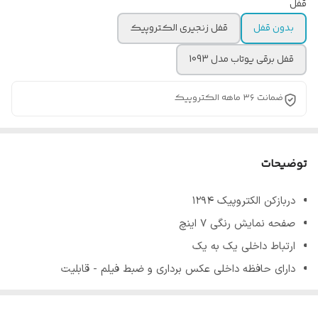
قفل
بدون قفل
قفل زنجیری الکتروپیک
قفل برقی یوتاب مدل 1093
ضمانت ۳۶ ماهه الکتروپیک
توضیحات
دربازکن الکتروپیک 1294
صفحه نمایش رنگی 7 اینچ
ارتباط داخلی یک به یک
دارای حافظه داخلی عکس برداری و ضبط فیلم - قابلیت
افزودن حافظه جانبی تا 16 گیگا بایت با کارت (SD)
دارای 15 ملودی زنگ متنوع