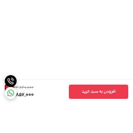
12
%
24,840,000
افزودن به سبد خرید
21,857,000