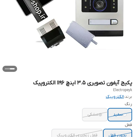
پکیج آیفون تصویری ۳.۵ اینچ ۱۱۹۶ الکتروپیک
Electropeyk
برند:
الکتروپیک
رنگ
سفید
مشکی
قفل
بدون قفل
قفل زنجیری الکتروپیک