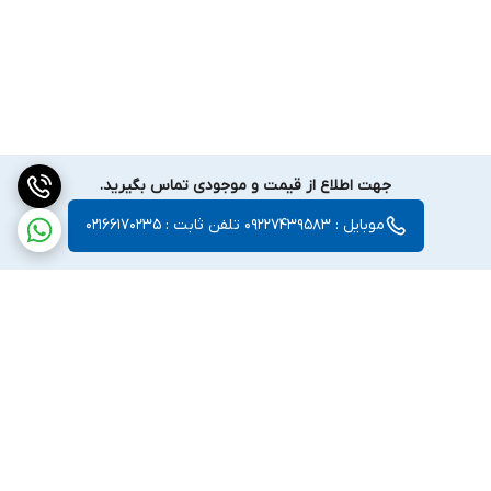
جهت اطلاع از قیمت و موجودی تماس بگیرید.
موبایل : 09227439583 تلفن ثابت : 02166170235
برگشت به بالا