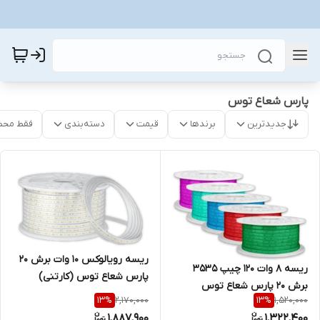
پارس شعاع توس
جدیدترین
برندها
قیمت
دسته‌بندی
فقط محص
ریسه رویالوکس ۱۰ وات برش ۲۰
ریسه ۸ وات ۱۲۰ چیپ ۳۵۳۵
پارس شعاع توس (کارتنی)
برش ۲۰ پارس شعاع توس
2,170,000
1,520,000
13
%
13
%
(کارتنی)
1,887,900
1,322,400