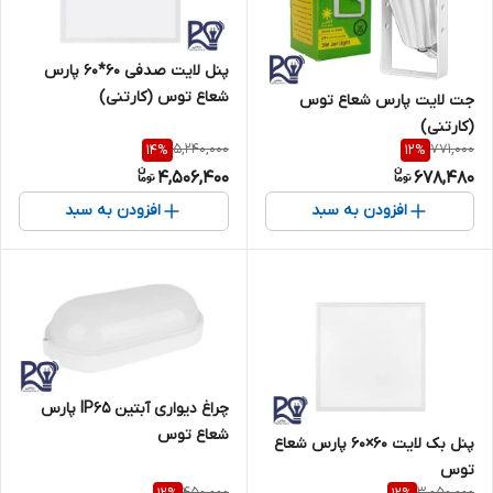
پنل لایت صدفی 60*60 پارس
شعاع توس (کارتنی)
جت لایت پارس شعاع توس
(کارتنی)
5,240,000
771,000
14
%
12
%
4,506,400
678,480
افزودن به سبد
افزودن به سبد
چراغ دیواری آبتین IP65 پارس
شعاع توس
پنل بک لایت ۶۰×۶۰ پارس شعاع
توس
450,000
3,050,000