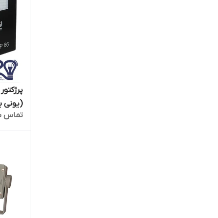
(یونی ب
تماس ب