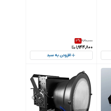
12
%
2,210,000
1,944,800
افزودن به سبد