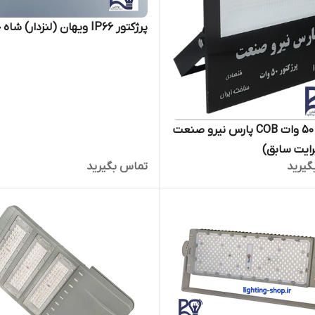
پرژکتور IP66 ویهان (لنزدار) شاه چراغ
پرژکتور ۵۰ وات COB پارس نیرو صنعت
رایت سابق)
گیرید
تماس بگیرید