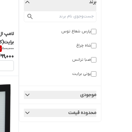
برند
پارس شعاع توس
برایت(ک
شاه چراغ
%
800,000
99,000
صبا ترانس
یونی برایت
موجودی
محدوده قیمت