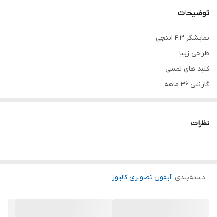
توضیحات
نمایشگر 4.3 اینچی
طراحی زیبا
کلید های لمسی
گارانتی 36 ماهه
کارآمد و اقتصادی
صفحه نمایش ضد خش
نظرات
امکان نصب در هر دوحالت چهار سیم و پنج سیم
پنل نگار ساده یا کارتی
ترانس کالیوز
دسته‌بندی
:
آیفون تصویری کالیوز