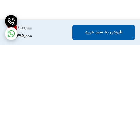
16,100,000
5
%
افزودن به سبد خرید
15,295,000
برگشت به بالا