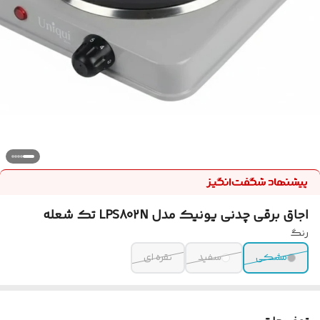
اجاق برقی چدنی یونیک مدل LPS802N تک شعله
رنگ
مشکی
سفید
نقره ای