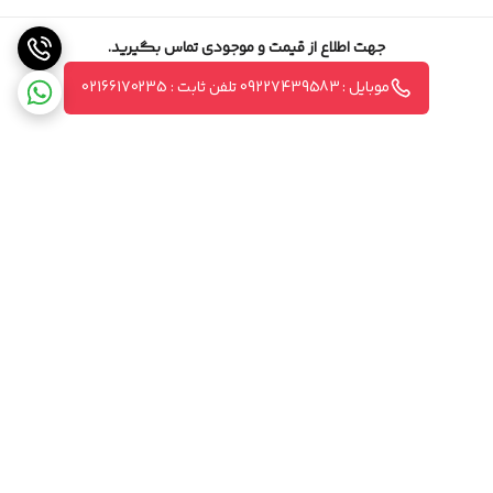
جهت اطلاع از قیمت و موجودی تماس بگیرید.
موبایل : 09227439583 تلفن ثابت : 02166170235
برگشت به بالا