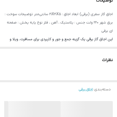
توضیحات
اجاق گاز سفری (برقی) ابعاد اجاق : ۲۱X۲۱X۵ سانتی‌متر توضیحات سوخت :
برق شهر ۲۲۰ ولت جنس : پلاستیک ، آهن ، فلز نوع پایه پخش : صفحه
ای برقی
این اجاق گاز برقی یک گزینه جمع و جور و کاربردی برای مسافرت، ویلا و
گردش و تفریح خواهد بود. این اجاق گاز برقی بوده و کثیف شدن های
اجاق های زغالی را ندارد و با خیال راحت می توان از آن استفاده نمود.این
نظرات
اجاق گاز به برق شهری وصل شده و در هر مغازه کوچکی قابل استفاده
خواهد بود. این اجاق گاز رومیزی کوچک برقی تک صفحه است.توان اجاق
گاز برقی 1000 وات بوده و با ولتاژ در محدوده برق شهری روشن شده و کار
دسته‌بندی
:
اجاق برقی
می کند. شعله های این اجاق گاز از درجه 1 تا 5 قابل تنظیم بوده و یک
چراغ حالت دارد. به دلیل وزن کم این محصول (حدود 1.2 کیلوگرم) حمل
آسانی دارد. این اجاق گاز بسیار مناسب برای جوشاندن آب، دم کردن چایی،
سرخ کردن، غذا پختن و … می باشد. اجاق گاز برقی مسافرتی دارای درجه