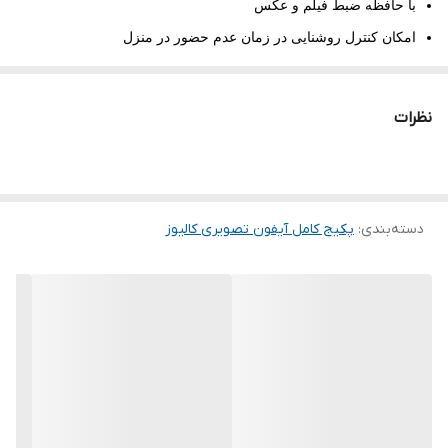
با حافظه ضبط فیلم و عکس
امکان کنترل روشنایی در زمان عدم حضور در منزل
با قابلیت اتصال به 6 دوربین مداربسته (یا 2 پنل و 4 دوربین)
امکان قرارگیری در حالت منشی تلفن و ضبط صدا برای مراجعه کننده
نظرات
و انتخاب ملودی شخصی برای مانیتور
پنل نفیس ساده یا کارتی
ترانس کالیوز
دسته‌بندی
:
پکیج کامل آیفون تصویری کالیوز