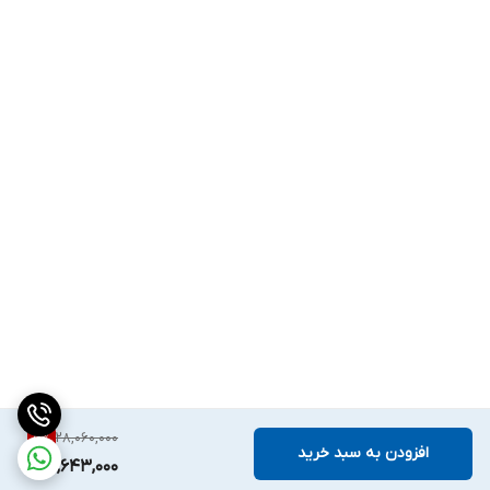
28,060,000
5
%
افزودن به سبد خرید
26,643,000